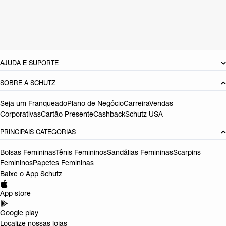
Cor: Preto
Tamanho do salto:
10.5 cm
Referência:
S2208700430001
DEVOLUÇÃO DO PRODUTO
AJUDA E SUPORTE
SOBRE A SCHUTZ
Seja um Franqueado
Plano de Negócio
Carreira
Vendas
Corporativas
Cartão Presente
Cashback
Schutz USA
PRINCIPAIS CATEGORIAS
Bolsas Femininas
Tênis Femininos
Sandálias Femininas
Scarpins
Femininos
Papetes Femininas
Baixe o App Schutz
App store
Google play
Localize nossas lojas