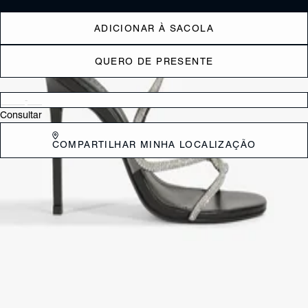
ADICIONAR À SACOLA
QUERO DE PRESENTE
Verificar disponibilidade nas lojas próximas a você
Consultar
COMPARTILHAR MINHA LOCALIZAÇÃO
DESCRIÇÃO
A Sandália Alana Preta é o verdadeiro significado de calçado joia.
Desenvolvida para mulheres que não abrem mão de uma presença
marcante e inesquecível, ela une a imponência do salto agulha à
delicadeza de linhas que parecem esculpidas à mão.
CARACTERÍSTICAS
Material: Multimaterial