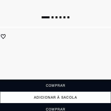
Sandália Alana Preta
R$ 690
R$ 345
ou
3x de R$115,00
sem juros
Receba até
R$ 34,50
de cashback
Cor:
Preto
Tamanho:
Guia de tamanho
33
34
35
36
37
38
39
40
COMPRAR
ADICIONAR À SACOLA
COMPRAR