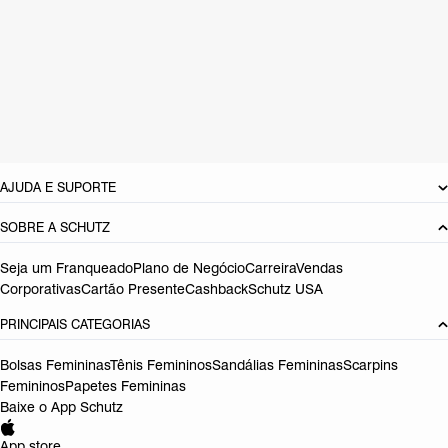
CARACTERÍSTICAS
Material: Camurça
Cor: Marrom
Tamanho do salto:
8.5 cm
Referência:
S2056201700002
DEVOLUÇÃO DO PRODUTO
AJUDA E SUPORTE
SOBRE A SCHUTZ
Seja um Franqueado
Plano de Negócio
Carreira
Vendas
Corporativas
Cartão Presente
Cashback
Schutz USA
PRINCIPAIS CATEGORIAS
Bolsas Femininas
Tênis Femininos
Sandálias Femininas
Scarpins
Femininos
Papetes Femininas
Baixe o App Schutz
App store