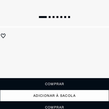
Sandália Boho Camurça Marrom
R$ 890
R$ 445
ou
4x de R$111,25
sem juros
Receba até
R$ 44,50
de cashback
Cor:
Marrom
Tamanho:
Guia de tamanho
33
34
35
36
37
38
39
40
COMPRAR
ADICIONAR À SACOLA
COMPRAR