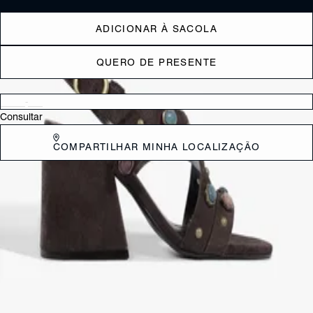
ADICIONAR À SACOLA
QUERO DE PRESENTE
Verificar disponibilidade nas lojas próximas a você
Consultar
COMPARTILHAR MINHA LOCALIZAÇÃO
DESCRIÇÃO
Com uma pegada fashion e cheia de atitude, essa sandália feminina
de couro é daquelas que transformam o look num segundo. O
cabedal com tiras cruzadas ganha destaque com as tachas metálicas
e pedras coloridas – um mix que traz um toque glam ao visual. O
acabamento em camurça deixa tudo ainda mais sofisticado, enquanto
o salto bloco garante conforto sem abrir mão do estilo. A fivela
dourada no tornozelo fecha o design com chave de ouro.