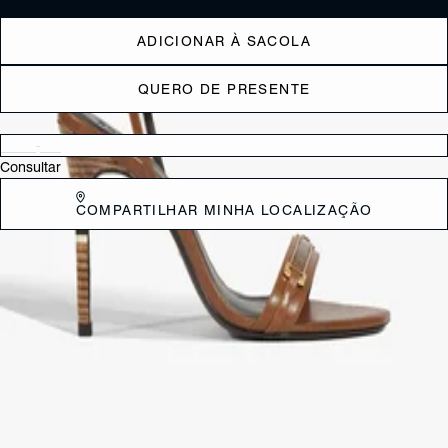
ADICIONAR À SACOLA
QUERO DE PRESENTE
Verificar disponibilidade nas lojas próximas a você
Consultar
COMPARTILHAR MINHA LOCALIZAÇÃO
DESCRIÇÃO
Essa sandália é puro charme e sofisticação! Feita em couro, ela tem
uma tira fina na gáspea com uma aplicação de bridão que traz um
toque de elegância única. O fechamento em fivela no tornozelo
garante aquele ajuste perfeito, enquanto o salto alto fino, com detalhe
listrado, dá o toque final de estilo.
CARACTERÍSTICAS