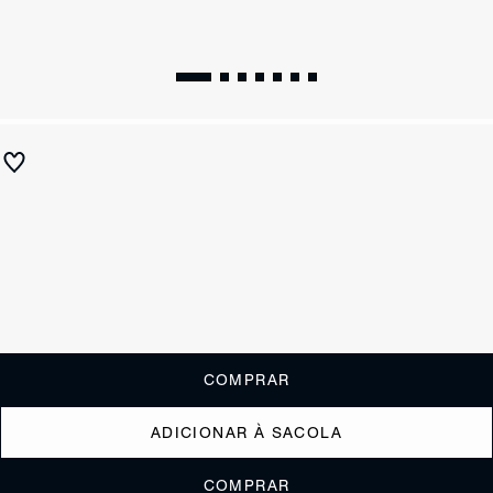
Sandália City Chic Couro Vermelha
R$ 790
R$ 315
ou
3x de R$105,00
sem juros
Receba até
R$ 31,50
de cashback
Cor:
Vermelho
Tamanho:
Guia de tamanho
33
34
35
36
37
38
39
40
COMPRAR
ADICIONAR À SACOLA
COMPRAR