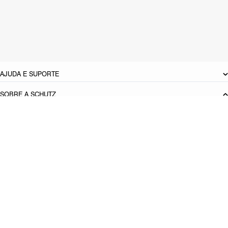
Material: Couro
Cor: Vermelho
Tamanho do salto:
10 cm
Referência:
S2234900050001
DEVOLUÇÃO DO PRODUTO
AJUDA E SUPORTE
SOBRE A SCHUTZ
Seja um Franqueado
Plano de Negócio
Carreira
Vendas
Corporativas
Cartão Presente
Cashback
Schutz USA
Produto adicionado!
PRINCIPAIS CATEGORIAS
Bolsas Femininas
Tênis Femininos
Sandálias Femininas
Scarpins
Femininos
Papetes Femininas
Baixe o App Schutz
App store
Google play