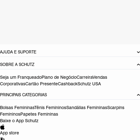
Material: Couro
Cor: Vinho
Tamanho do salto:
5.1 cm
Referência:
S2235400050001
DEVOLUÇÃO DO PRODUTO
AJUDA E SUPORTE
SOBRE A SCHUTZ
Seja um Franqueado
Plano de Negócio
Carreira
Vendas
Corporativas
Cartão Presente
Cashback
Schutz USA
PRINCIPAIS CATEGORIAS
Bolsas Femininas
Tênis Femininos
Sandálias Femininas
Scarpins
Femininos
Papetes Femininas
Baixe o App Schutz
App store