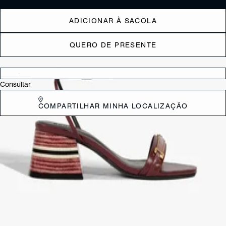
ADICIONAR À SACOLA
QUERO DE PRESENTE
Verificar disponibilidade nas lojas próximas a você
Consultar
COMPARTILHAR MINHA LOCALIZAÇÃO
DESCRIÇÃO
Essa sandália é para quem não abre mão do charme e da
sofisticação. Feita em couro, ela traz uma tira fina na gáspea com
aplicação de bridão, dando aquele toque de elegância. O fechamento
em fivela no tornozelo garante o ajuste perfeito, enquanto o salto
bloco médio fachetado, com detalhe listrado, oferece conforto com um
twist de estilo.
CARACTERÍSTICAS