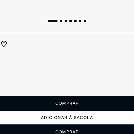
Sandália City Chic Salto Bloco Couro Vermelha
R$ 790
R$ 315
ou
3x de R$105,00
sem juros
Receba até
R$ 31,50
de cashback
Cor:
Vinho
Tamanho:
Guia de tamanho
33
34
35
36
37
38
39
40
COMPRAR
ADICIONAR À SACOLA
COMPRAR