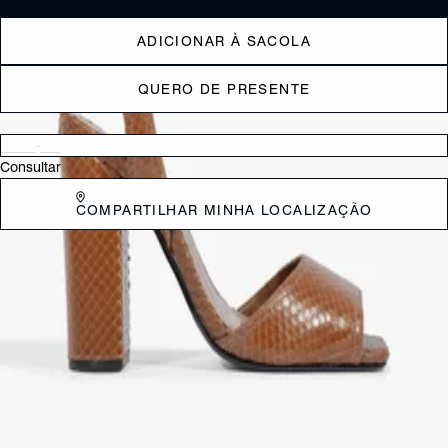
ADICIONAR À SACOLA
QUERO DE PRESENTE
Verificar disponibilidade nas lojas próximas a você
Consultar
COMPARTILHAR MINHA LOCALIZAÇÃO
DESCRIÇÃO
Essa sandália é para quem ama um toque de atitude no look! Feita
em couro com textura snake, ela traz um visual irresistível e
superfashionista. A gáspia de tira única larga e o bico quadrado
garantem o equilíbrio perfeito entre sofisticação e modernidade. O
salto bloco alto dá aquele poder, enquanto o fechamento em fivela no
tornozelo completa o visual com estilo e praticidade. Uma peça que
transforma qualquer produção em um verdadeiro statement!"