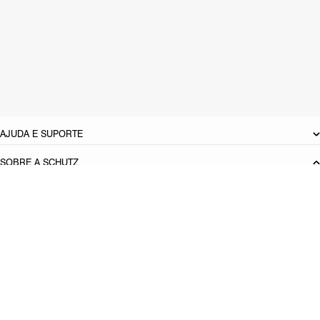
CARACTERÍSTICAS
Material: Couro
Cor: Preto
Tamanho do salto:
11 cm
Referência:
S2085700350001
DEVOLUÇÃO DO PRODUTO
AJUDA E SUPORTE
SOBRE A SCHUTZ
Seja um Franqueado
Plano de Negócio
Carreira
Vendas
Corporativas
Cartão Presente
Cashback
Schutz USA
Produto adicionado!
PRINCIPAIS CATEGORIAS
Bolsas Femininas
Tênis Femininos
Sandálias Femininas
Scarpins
Femininos
Papetes Femininas
Baixe o App Schutz
App store