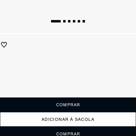
Sandália Couro Snake Preta
R$ 790
R$ 315
ou
3x de R$105,00
sem juros
Receba até
R$ 31,50
de cashback
Cor:
Preto
Tamanho:
Guia de tamanho
33
34
35
36
37
38
39
40
COMPRAR
ADICIONAR À SACOLA
COMPRAR