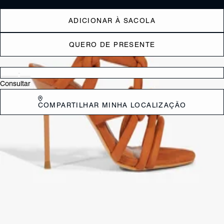
ADICIONAR À SACOLA
QUERO DE PRESENTE
Verificar disponibilidade nas lojas próximas a você
Consultar
COMPARTILHAR MINHA LOCALIZAÇÃO
DESCRIÇÃO
Essa sandália feita em couro é o tipo de peça que traz todo o charme
sem esforço. O cabedal com tiras puff e detalhes de nós é
superfashion, o bico redondo oferece conforto, e o salto alto fino deixa
o look ainda mais elegante. O fechamento em fivela no tornozelo é
aquele detalhe que faz toda a diferença no visual.
CARACTERÍSTICAS