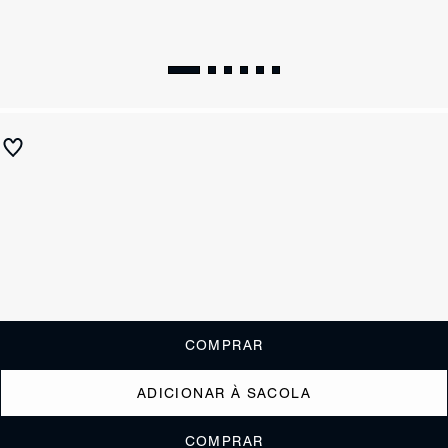
Sandália Couro Tiras Puff Cinza
R$ 790
R$ 315
ou
3x de R$105,00
sem juros
Receba até
R$ 31,50
de cashback
Cor:
Cinza
Tamanho:
Guia de tamanho
33
34
35
36
37
38
39
40
COMPRAR
ADICIONAR À SACOLA
COMPRAR