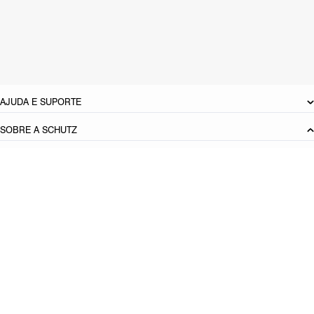
Material: Couro
Cor: Cinza
Tamanho do salto:
9.1 cm
Referência:
S2209000200004
DEVOLUÇÃO DO PRODUTO
AJUDA E SUPORTE
SOBRE A SCHUTZ
Seja um Franqueado
Plano de Negócio
Carreira
Vendas
Corporativas
Cartão Presente
Cashback
Schutz USA
PRINCIPAIS CATEGORIAS
Produto adicionado!
Bolsas Femininas
Tênis Femininos
Sandálias Femininas
Scarpins
Femininos
Papetes Femininas
Baixe o App Schutz
App store
Google play