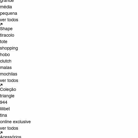
grande
média
pequena
ver todos
Shape
tiracolo
tote
shopping
hobo
clutch
malas
mochilas
ver todos
Coleção
triangle
944
lilibet
tina
online exclusive
ver todos
Acessórios