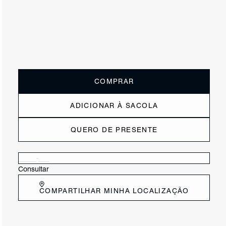
ou
3x de R$115,00
sem juros
Receba até
R$ 34,50
de cashback
Cor:
Prata
Tamanho:
Guia de tamanho
33
34
35
36
37
38
39
40
COMPRAR
ADICIONAR À SACOLA
QUERO DE PRESENTE
Verificar disponibilidade nas lojas próximas a você
Consultar
COMPARTILHAR MINHA LOCALIZAÇÃO
DESCRIÇÃO