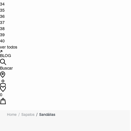
34
35
36
37
38
39
40
ver todos
BLOG
Buscar
0
Home
Sapatos
Sandálias