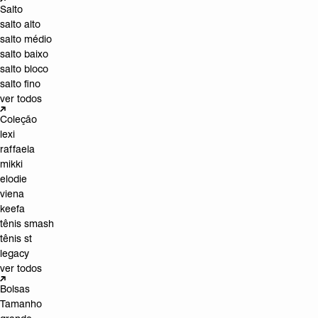
Salto
salto alto
salto médio
salto baixo
salto bloco
salto fino
ver todos
Coleção
lexi
raffaela
mikki
elodie
viena
keefa
tênis smash
tênis st
legacy
ver todos
Bolsas
Tamanho