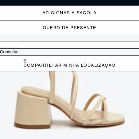
ADICIONAR À SACOLA
QUERO DE PRESENTE
Verificar disponibilidade nas lojas próximas a você
Consultar
COMPARTILHAR MINHA LOCALIZAÇÃO
DESCRIÇÃO
Integrando a suavidade das tiras que abraçam os pés ao impacto do
confortável salto bloco, esta sandália branca é ideal para quem
procura uma escolha refinada e versátil. Com um design minimalista e
sofisticado, ela se adapta tanto a eventos formais quanto a produções
mais descontraídas. Seja para compor um visual elegante ou casual,
esta sandália é a opção perfeita para quem valoriza conforto e estilo.
CARACTERÍSTICAS