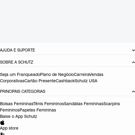
Material: Sintetico
Cor: Vermelho
Tamanho do salto:
5.5 cm
Referência:
S2066000140011
DEVOLUÇÃO DO PRODUTO
AJUDA E SUPORTE
SOBRE A SCHUTZ
Seja um Franqueado
Plano de Negócio
Carreira
Vendas
Corporativas
Cartão Presente
Cashback
Schutz USA
PRINCIPAIS CATEGORIAS
Bolsas Femininas
Tênis Femininos
Sandálias Femininas
Scarpins
Femininos
Papetes Femininas
Baixe o App Schutz
App store