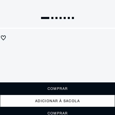
Sandália Ecower Salto Bloco Médio Vermelha
R$ 620
R$ 245
ou
2x de R$122,50
sem juros
Receba até
R$ 24,50
de cashback
Cor:
Vermelho
Tamanho:
Guia de tamanho
33
34
35
36
37
38
39
40
COMPRAR
ADICIONAR À SACOLA
COMPRAR