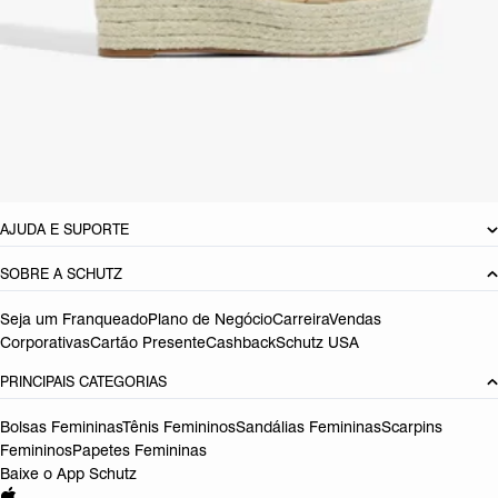
CARACTERÍSTICAS
Material: Couro
Cor: Nude
Tamanho do salto:
13.5 cm
Referência:
S0164300980007
DEVOLUÇÃO DO PRODUTO
AJUDA E SUPORTE
SOBRE A SCHUTZ
Seja um Franqueado
Plano de Negócio
Carreira
Vendas
Corporativas
Cartão Presente
Cashback
Schutz USA
PRINCIPAIS CATEGORIAS
Bolsas Femininas
Tênis Femininos
Sandálias Femininas
Scarpins
Femininos
Papetes Femininas
Baixe o App Schutz