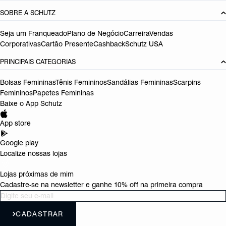
SOBRE A SCHUTZ
Seja um Franqueado
Plano de Negócio
Carreira
Vendas
Corporativas
Cartão Presente
Cashback
Schutz USA
PRINCIPAIS CATEGORIAS
Bolsas Femininas
Tênis Femininos
Sandálias Femininas
Scarpins
Femininos
Papetes Femininas
Baixe o App Schutz
App store
Google play
Localize nossas lojas
Lojas próximas de mim
Cadastre-se na newsletter e ganhe 10% off na primeira compra
CADASTRAR