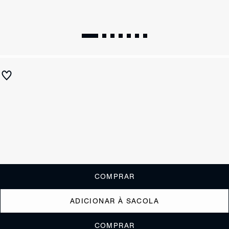
Sandália Fivela Couro Amarela
R$ 570
R$ 225
ou
2x de R$112,50
sem juros
Receba até
R$ 22,50
de cashback
Cor:
Nude
Tamanho:
Guia de tamanho
33
34
35
36
37
38
39
40
COMPRAR
ADICIONAR À SACOLA
COMPRAR