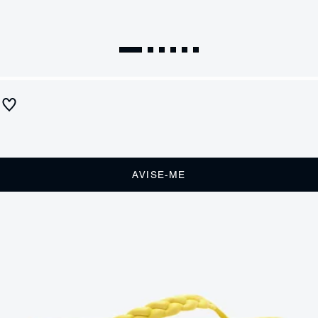
Sandália Flip Flop Jelly Trançada Amarela
Produto indisponível
Receba até
R$ 11,00
de cashback
Cor:
Amarelo
AVISE-ME
DESCRIÇÃO
Nossa sandália flip flop Jellys surge ainda mais trendy nessa versão
com as tiras trançadas, solado com visual "puffy" e acabamento
monocromático. A cor amarela está super em alta e é perfeita para
deixar seu look ainda mais charmoso. Aposte!
CARACTERÍSTICAS