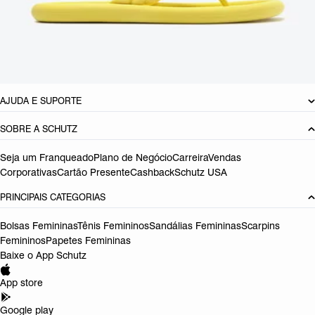
Cor: Amarelo
Tamanho do salto:
2.5 cm
Referência:
S2154400030003
DEVOLUÇÃO DO PRODUTO
AJUDA E SUPORTE
SOBRE A SCHUTZ
Seja um Franqueado
Plano de Negócio
Carreira
Vendas
Corporativas
Cartão Presente
Cashback
Schutz USA
PRINCIPAIS CATEGORIAS
Bolsas Femininas
Tênis Femininos
Sandálias Femininas
Scarpins
Femininos
Papetes Femininas
Baixe o App Schutz
App store
Google play