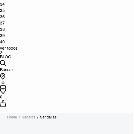
34
35
36
37
38
39
40
ver todos
BLOG
Buscar
0
Home
Sapatos
Sandálias