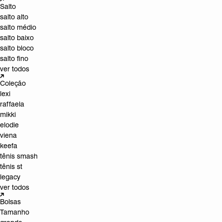
Salto
salto alto
salto médio
salto baixo
salto bloco
salto fino
ver todos
Coleção
lexi
raffaela
mikki
elodie
viena
keefa
tênis smash
tênis st
legacy
ver todos
Bolsas
Tamanho