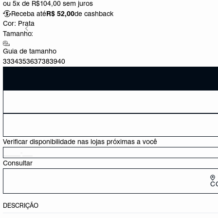
ou
5x de R$104,00
sem juros
Receba até
R$ 52,00
de cashback
Cor:
Prata
Tamanho:
Guia de tamanho
33
34
35
36
37
38
39
40
Verificar disponibilidade nas lojas próximas a você
Consultar
C
DESCRIÇÃO