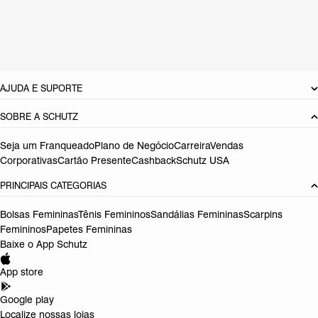
Material: Multimaterial
Cor: Colorido
Referência:
S0118704460001
DEVOLUÇÃO DO PRODUTO
AJUDA E SUPORTE
SOBRE A SCHUTZ
Seja um Franqueado
Plano de Negócio
Carreira
Vendas
Corporativas
Cartão Presente
Cashback
Schutz USA
PRINCIPAIS CATEGORIAS
Bolsas Femininas
Tênis Femininos
Sandálias Femininas
Scarpins
Femininos
Papetes Femininas
Baixe o App Schutz
App store
Google play
Localize nossas lojas