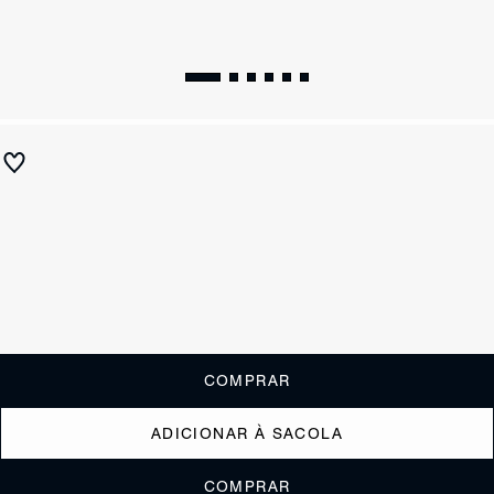
Sandália Kate Wedge
R$ 690
R$ 275
ou
2x de R$137,50
sem juros
Receba até
R$ 27,50
de cashback
Cor:
Colorido
Tamanho:
Guia de tamanho
33
34
35
36
37
38
39
40
COMPRAR
ADICIONAR À SACOLA
COMPRAR