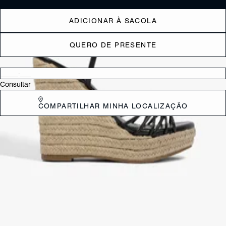
ADICIONAR À SACOLA
QUERO DE PRESENTE
Verificar disponibilidade nas lojas próximas a você
Consultar
COMPARTILHAR MINHA LOCALIZAÇÃO
DESCRIÇÃO
A Sandália Kate Wedge é a definição de sofisticação despretensiosa,
unindo a força do design contemporâneo ao charme de elementos
naturais. Este modelo foi projetado para mulheres que não abrem
mão da elegância, mas exigem o máximo de bem-estar em suas
produções.
CARACTERÍSTICAS