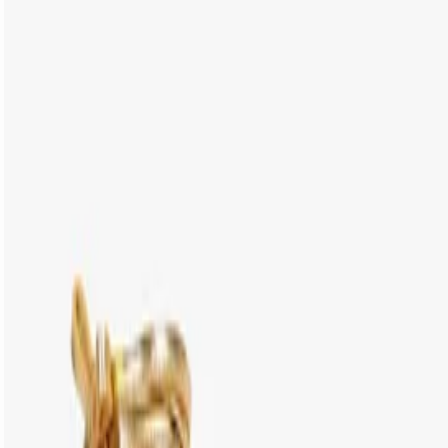
Perfeita para ocasiões especiais, adiciona um toque de
luxo a qualquer look.
CARACTERÍSTICAS
Material: Couro
Cor: Branco
Tamanho do salto:
10.2 cm
Referência:
S0204203480001
DEVOLUÇÃO DO PRODUTO