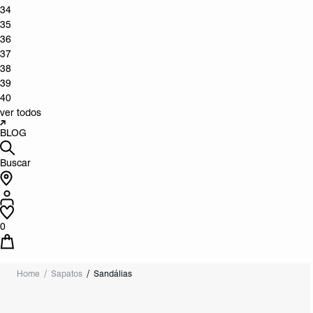
34
35
36
37
38
39
40
ver todos
BLOG
Buscar
0
Home
Sapatos
Sandálias