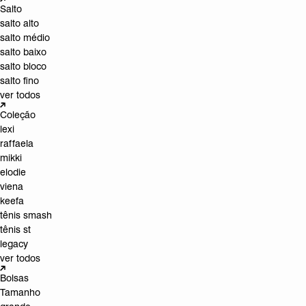
Salto
salto alto
salto médio
salto baixo
salto bloco
salto fino
ver todos
Coleção
lexi
raffaela
mikki
elodie
viena
keefa
tênis smash
tênis st
legacy
ver todos
Bolsas
Tamanho