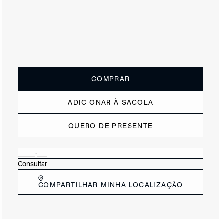
ou
3x de R$126,67
sem juros
Receba até
R$ 38,00
de cashback
Cor:
Branco
Tamanho:
Guia de tamanho
33
34
35
36
37
38
39
40
COMPRAR
ADICIONAR À SACOLA
QUERO DE PRESENTE
Verificar disponibilidade nas lojas próximas a você
Consultar
COMPARTILHAR MINHA LOCALIZAÇÃO
DESCRIÇÃO