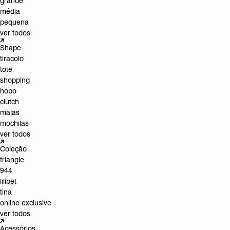
grande
média
pequena
ver todos
Shape
tiracolo
tote
shopping
hobo
clutch
malas
mochilas
ver todos
Coleção
triangle
944
lilibet
tina
online exclusive
ver todos
Acessórios