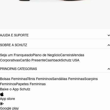
Material: Couro
Cor: Prata
Tamanho do salto:
14.3 cm
Referência:
S2135300150006
DEVOLUÇÃO DO PRODUTO
AJUDA E SUPORTE
SOBRE A SCHUTZ
Seja um Franqueado
Plano de Negócio
Carreira
Vendas
Corporativas
Cartão Presente
Cashback
Schutz USA
PRINCIPAIS CATEGORIAS
Bolsas Femininas
Tênis Femininos
Sandálias Femininas
Scarpins
Femininos
Papetes Femininas
Baixe o App Schutz
App store
Google play