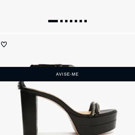
Sandália Meia Pata Fabienne Couro Prateada
Produto indisponível
Receba até
R$ 39,50
de cashback
Cor:
Prata
AVISE-ME
DESCRIÇÃO
Superglamourosa, essa meia pata dourada aparece com linhas
delicadas e tiras superfinas, match perfeito para o seu shape robusto.
É a aposta certa para looks noite cheios de personalidade. Arrase!
CARACTERÍSTICAS