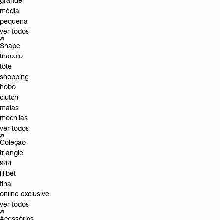
grande
média
pequena
ver todos
Shape
tiracolo
tote
shopping
hobo
clutch
malas
mochilas
ver todos
Coleção
triangle
944
lilibet
tina
online exclusive
ver todos
Acessórios