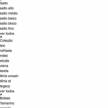
Salto
salto alto
salto médio
salto baixo
salto bloco
salto fino
ver todos
Coleção
lexi
raffaela
mikki
elodie
viena
keefa
tênis smash
tênis st
legacy
ver todos
Bolsas
Tamanho