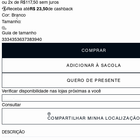
ou
2x de R$117,50
sem juros
Receba até
R$ 23,50
de cashback
Cor:
Branco
Tamanho:
Guia de tamanho
33
34
35
36
37
38
39
40
COMPRAR
ADICIONAR À SACOLA
QUERO DE PRESENTE
Verificar disponibilidade nas lojas próximas a você
Consultar
COMPARTILHAR MINHA LOCALIZAÇÃ
DESCRIÇÃO