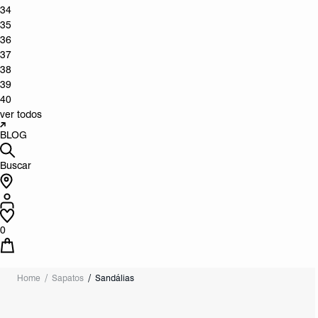
34
35
36
37
38
39
40
ver todos
BLOG
Buscar
0
Home
Sapatos
Sandálias