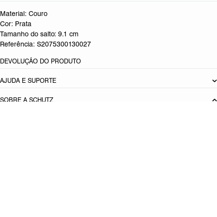
Material: Couro
Cor: Prata
Tamanho do salto:
9.1 cm
Referência:
S2075300130027
DEVOLUÇÃO DO PRODUTO
AJUDA E SUPORTE
SOBRE A SCHUTZ
Seja um Franqueado
Plano de Negócio
Carreira
Vendas
Corporativas
Cartão Presente
Cashback
Schutz USA
Produto adicionado!
PRINCIPAIS CATEGORIAS
Bolsas Femininas
Tênis Femininos
Sandálias Femininas
Scarpins
Femininos
Papetes Femininas
Baixe o App Schutz
App store