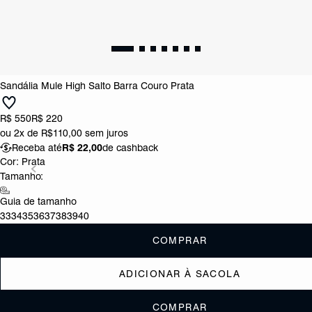
Sandália Mule High Salto Barra Couro Prata
R$ 550
R$ 220
ou
2x de R$110,00
sem juros
Receba até
R$ 22,00
de cashback
Cor:
Prata
Tamanho:
Guia de tamanho
33
34
35
36
37
38
39
40
COMPRAR
ADICIONAR À SACOLA
COMPRAR