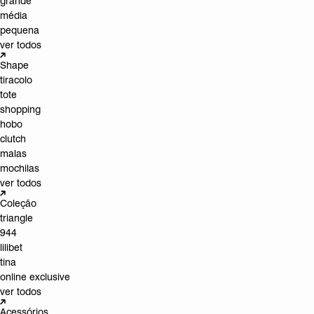
grande
média
pequena
ver todos
Shape
tiracolo
tote
shopping
hobo
clutch
malas
mochilas
ver todos
Coleção
triangle
944
lilibet
tina
online exclusive
ver todos
Acessórios