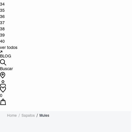
34
35
36
37
38
39
40
ver todos
BLOG
Buscar
0
Home
Sapatos
Mules