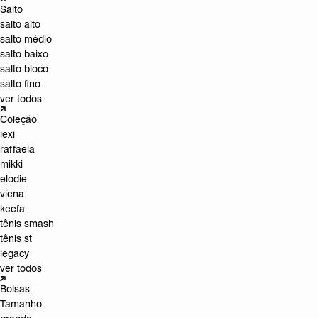
Salto
salto alto
salto médio
salto baixo
salto bloco
salto fino
ver todos
Coleção
lexi
raffaela
mikki
elodie
viena
keefa
tênis smash
tênis st
legacy
ver todos
Bolsas
Tamanho