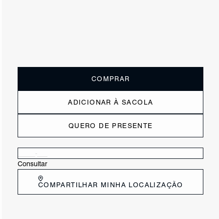
ou
2x de R$147,50
sem juros
Receba até
R$ 29,50
de cashback
Cor:
Dourado
Tamanho:
Guia de tamanho
33
34
35
36
37
38
39
40
COMPRAR
ADICIONAR À SACOLA
QUERO DE PRESENTE
Verificar disponibilidade nas lojas próximas a você
Consultar
COMPARTILHAR MINHA LOCALIZAÇÃO
DESCRIÇÃO