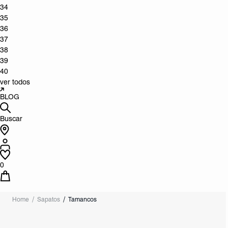
34
35
36
37
38
39
40
ver todos
BLOG
Buscar
0
Home
Sapatos
Tamancos