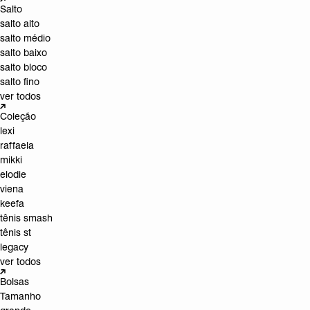
Salto
salto alto
salto médio
salto baixo
salto bloco
salto fino
ver todos
Coleção
lexi
raffaela
mikki
elodie
viena
keefa
tênis smash
tênis st
legacy
ver todos
Bolsas
Tamanho