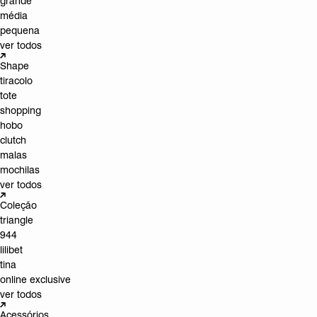
grande
média
pequena
ver todos
Shape
tiracolo
tote
shopping
hobo
clutch
malas
mochilas
ver todos
Coleção
triangle
944
lilibet
tina
online exclusive
ver todos
Acessórios