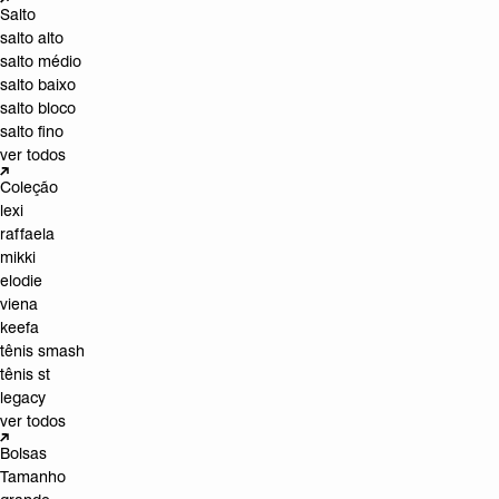
Salto
salto alto
salto médio
salto baixo
salto bloco
salto fino
ver todos
Coleção
lexi
raffaela
mikki
elodie
viena
keefa
tênis smash
tênis st
legacy
ver todos
Bolsas
Tamanho