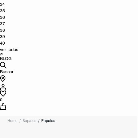
34
35
36
37
38
39
40
ver todos
BLOG
Buscar
0
Home
Sapatos
Papetes