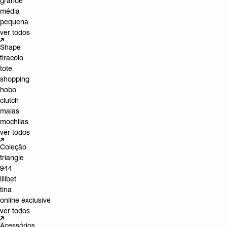
grande
média
pequena
ver todos
Shape
tiracolo
tote
shopping
hobo
clutch
malas
mochilas
ver todos
Coleção
triangle
944
lilibet
tina
online exclusive
ver todos
Acessórios