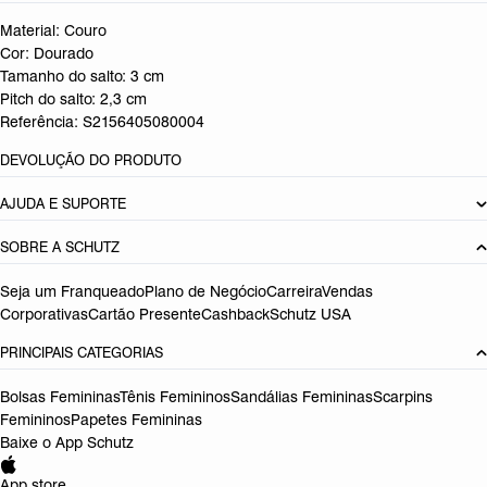
Material: Couro
Cor: Dourado
Tamanho do salto:
3 cm
Pitch do salto:
2,3
cm
Referência:
S2156405080004
DEVOLUÇÃO DO PRODUTO
AJUDA E SUPORTE
SOBRE A SCHUTZ
Seja um Franqueado
Plano de Negócio
Carreira
Vendas
Corporativas
Cartão Presente
Cashback
Schutz USA
PRINCIPAIS CATEGORIAS
Bolsas Femininas
Tênis Femininos
Sandálias Femininas
Scarpins
Femininos
Papetes Femininas
Baixe o App Schutz
App store