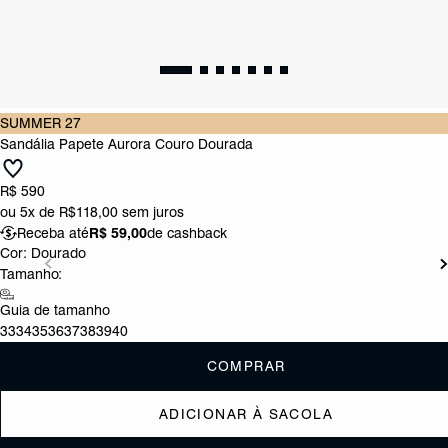
SUMMER 27
Sandália Papete Aurora Couro Dourada
R$ 590
ou
5x de R$118,00
sem juros
Receba até
R$ 59,00
de cashback
Cor:
Dourado
Tamanho:
Guia de tamanho
33
34
35
36
37
38
39
40
COMPRAR
ADICIONAR À SACOLA