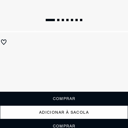
Sandália Papete Couro Schutz Preta
R$ 490
ou
4x de R$122,50
sem juros
Receba até
R$ 49,00
de cashback
Cor:
Preto
Tamanho:
Guia de tamanho
33
34
35
36
37
38
39
40
COMPRAR
ADICIONAR À SACOLA
COMPRAR