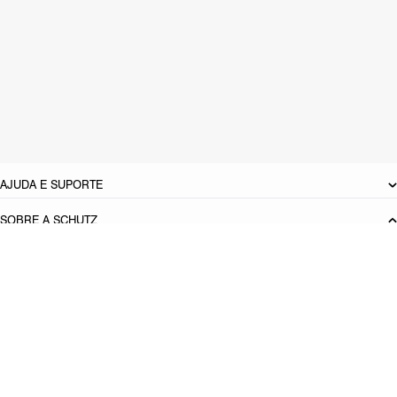
CARACTERÍSTICAS
Material: Couro
Cor: Preto
Tamanho do salto:
3 cm
Pitch do salto:
2,3
cm
Referência:
S2156404850001
DEVOLUÇÃO DO PRODUTO
AJUDA E SUPORTE
SOBRE A SCHUTZ
Seja um Franqueado
Plano de Negócio
Carreira
Vendas
Corporativas
Cartão Presente
Cashback
Schutz USA
Produto adicionado!
PRINCIPAIS CATEGORIAS
Bolsas Femininas
Tênis Femininos
Sandálias Femininas
Scarpins
Femininos
Papetes Femininas
Baixe o App Schutz