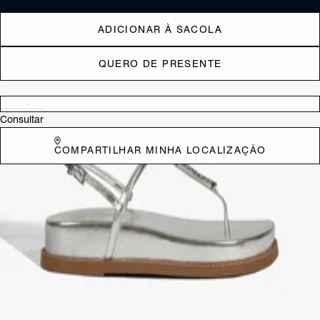
ADICIONAR À SACOLA
QUERO DE PRESENTE
Verificar disponibilidade nas lojas próximas a você
Consultar
COMPARTILHAR MINHA LOCALIZAÇÃO
DESCRIÇÃO
Com um design moderno e cheio de estilo, esta confortável sandália
papete dourada em couro se destaca por seu cabedal em formato de
T com aplicação do glamuroso Triangle metalizado. O detalhe do toe
ring em couro adiciona um toque diferenciado, ideal para compor
produções casuais com uma pegada contemporânea e sofisticada.
Tem fechamento por delicada fivela no tornozelo, garantindo o ajuste
perfeito. Aposte!