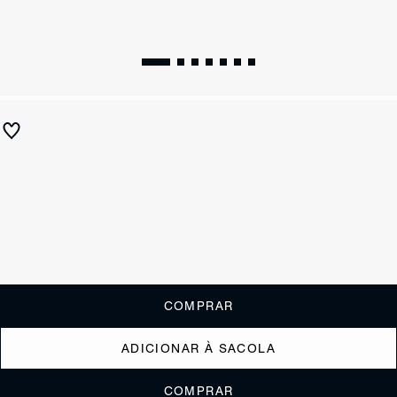
Sandália Plataforma Enola Bamboo Couro Off White
R$ 990
R$ 495
ou
4x de R$123,75
sem juros
Receba até
R$ 49,50
de cashback
Cor:
Branco
Tamanho:
Guia de tamanho
33
34
35
36
37
38
39
40
COMPRAR
ADICIONAR À SACOLA
COMPRAR