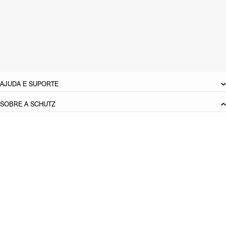
Material: Couro
Cor: Branco
Tamanho do salto:
12 cm
Pitch do salto:
5,0
cm
Referência:
S2226800420002
DEVOLUÇÃO DO PRODUTO
AJUDA E SUPORTE
SOBRE A SCHUTZ
Seja um Franqueado
Plano de Negócio
Carreira
Vendas
Corporativas
Cartão Presente
Cashback
Schutz USA
PRINCIPAIS CATEGORIAS
Produto adicionado!
Bolsas Femininas
Tênis Femininos
Sandálias Femininas
Scarpins
Femininos
Papetes Femininas
Baixe o App Schutz
App store