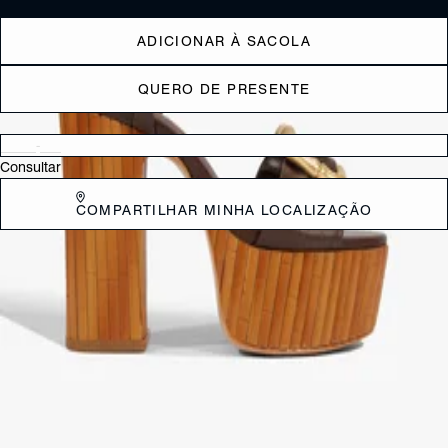
ADICIONAR À SACOLA
QUERO DE PRESENTE
Verificar disponibilidade nas lojas próximas a você
Consultar
COMPARTILHAR MINHA LOCALIZAÇÃO
DESCRIÇÃO
Apresentamos a Sandália 'Enola Bamboo', uma versão deslumbrante
que mistura a opulência da maxi fivela com o visual handmade da
plataforma em bambu/madeira. Ela é a escolha perfeita para quem
busca um calçado alto, extremamente confortável e cheio de
personalidade fashion.
CARACTERÍSTICAS