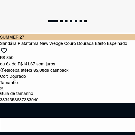
SUMMER 27
Sandália Plataforma New Wedge Couro Dourada Efeito Espelhado
R$ 850
ou
6x de R$141,67
sem juros
Receba até
R$ 85,00
de cashback
Cor:
Dourado
Tamanho:
Guia de tamanho
33
34
35
36
37
38
39
40