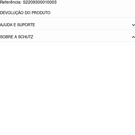
Referência:
S2209300010003
DEVOLUÇÃO DO PRODUTO
AJUDA E SUPORTE
SOBRE A SCHUTZ
Seja um Franqueado
Plano de Negócio
Carreira
Vendas
Corporativas
Cartão Presente
Cashback
Schutz USA
PRINCIPAIS CATEGORIAS
Produto adicionado!
Bolsas Femininas
Tênis Femininos
Sandálias Femininas
Scarpins
Femininos
Papetes Femininas
Baixe o App Schutz
App store
Google play
Localize nossas lojas
Lojas próximas de mim