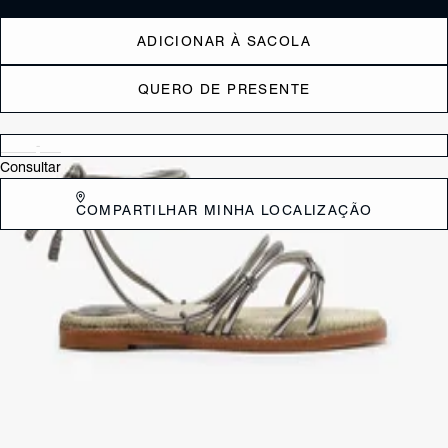
ADICIONAR À SACOLA
QUERO DE PRESENTE
Verificar disponibilidade nas lojas próximas a você
Consultar
COMPARTILHAR MINHA LOCALIZAÇÃO
DESCRIÇÃO
Eleve sua presença com a sandália rasteira Aletha na cor roxa. Suas
tiras entrelaçadas proporcionam um toque único aos seus pés,
enquanto o fechamento de amarração adiciona um charme extra ao
calçado. A palmilha em tranças de juta não apenas confere um visual
natural, mas também assegura o máximo conforto a cada passo. A
escolha perfeita pra um visual cheio de personalidade.
CARACTERÍSTICAS