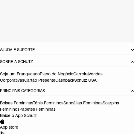
Material: Sintetico
Cor: Roxo
Tamanho do salto:
2 cm
Referência:
S2040200340007
DEVOLUÇÃO DO PRODUTO
AJUDA E SUPORTE
SOBRE A SCHUTZ
Seja um Franqueado
Plano de Negócio
Carreira
Vendas
Corporativas
Cartão Presente
Cashback
Schutz USA
PRINCIPAIS CATEGORIAS
Bolsas Femininas
Tênis Femininos
Sandálias Femininas
Scarpins
Femininos
Papetes Femininas
Baixe o App Schutz
App store