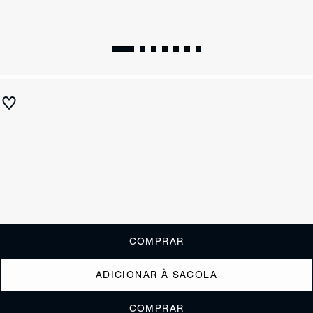
Sandália Rasteira Aletha Roxa
R$ 570
R$ 225
ou
2x de R$112,50
sem juros
Receba até
R$ 22,50
de cashback
Cor:
Roxo
Tamanho:
Guia de tamanho
33
34
35
36
37
38
39
40
COMPRAR
ADICIONAR À SACOLA
COMPRAR