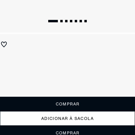
Sandália Rasteira Ayana Preta
R$ 390
R$ 195
ou
1x de R$195,00
sem juros
Receba até
R$ 19,50
de cashback
Cor:
Preto
Tamanho:
Guia de tamanho
33
34
35
36
37
38
39
40
COMPRAR
ADICIONAR À SACOLA
COMPRAR