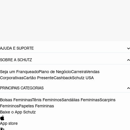
Material: Sintetico
Cor: Preto
Tamanho do salto:
2.5 cm
Referência:
S2088901360003
DEVOLUÇÃO DO PRODUTO
AJUDA E SUPORTE
SOBRE A SCHUTZ
Seja um Franqueado
Plano de Negócio
Carreira
Vendas
Corporativas
Cartão Presente
Cashback
Schutz USA
PRINCIPAIS CATEGORIAS
Bolsas Femininas
Tênis Femininos
Sandálias Femininas
Scarpins
Femininos
Papetes Femininas
Baixe o App Schutz
App store