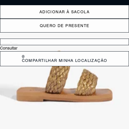
ADICIONAR À SACOLA
QUERO DE PRESENTE
Verificar disponibilidade nas lojas próximas a você
Consultar
COMPARTILHAR MINHA LOCALIZAÇÃO
DESCRIÇÃO
A Sandália Rasteira Ayana é a peça chave para quem ama o estilo
boho chic e a tendência dos materiais naturais. Ela combina a leveza
da rasteira com a textura artesanal da ou ráfia, trazendo
imediatamente o frescor e a elegância descontraída da estação
quente para o seu look. É a escolha perfeita para quem busca
conforto, estilo e autenticidade.
CARACTERÍSTICAS