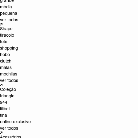
grande
média
pequena
ver todos
Shape
tiracolo
tote
shopping
hobo
clutch
malas
mochilas
ver todos
Coleção
triangle
944
lilibet
tina
online exclusive
ver todos
Acessórios