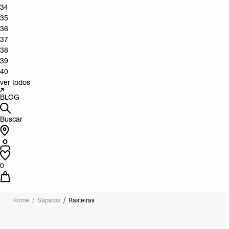
34
35
36
37
38
39
40
ver todos
BLOG
Buscar
0
Home
Sapatos
Rasteiras