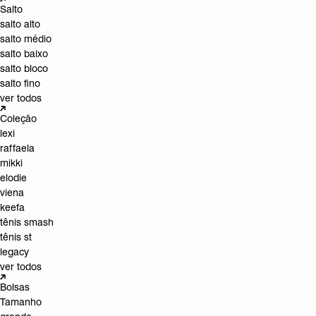
Salto
salto alto
salto médio
salto baixo
salto bloco
salto fino
ver todos
Coleção
lexi
raffaela
mikki
elodie
viena
keefa
tênis smash
tênis st
legacy
ver todos
Bolsas
Tamanho