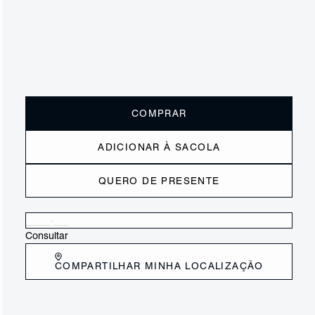
ou
1x de R$195,00
sem juros
Receba até
R$ 19,50
de cashback
Cor:
Branco
Tamanho:
Guia de tamanho
33
34
35
36
37
38
39
40
COMPRAR
ADICIONAR À SACOLA
QUERO DE PRESENTE
Verificar disponibilidade nas lojas próximas a você
Consultar
COMPARTILHAR MINHA LOCALIZAÇÃO
DESCRIÇÃO