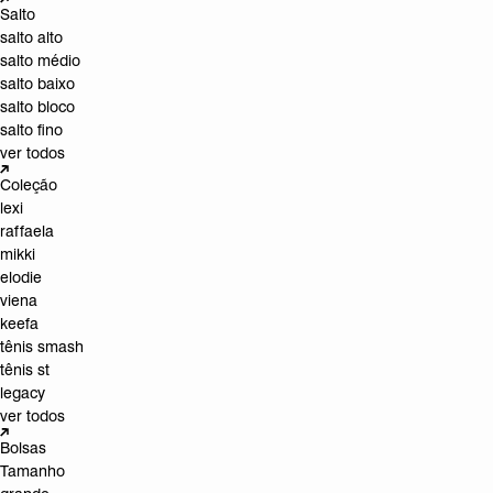
Salto
salto alto
salto médio
salto baixo
salto bloco
salto fino
ver todos
Coleção
lexi
raffaela
mikki
elodie
viena
keefa
tênis smash
tênis st
legacy
ver todos
Bolsas
Tamanho