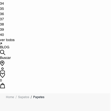
34
35
36
37
38
39
40
ver todos
BLOG
Buscar
0
Home
Sapatos
Papetes