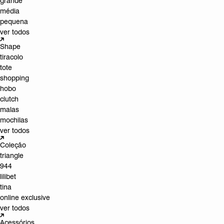
grande
média
pequena
ver todos
Shape
tiracolo
tote
shopping
hobo
clutch
malas
mochilas
ver todos
Coleção
triangle
944
lilibet
tina
online exclusive
ver todos
Acessórios