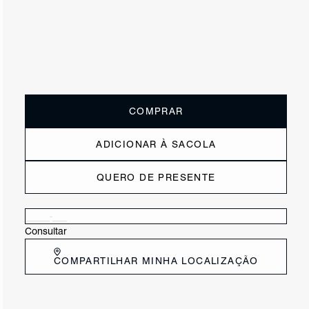
ou
3x de R$131,67
sem juros
Receba até
R$ 39,50
de cashback
Cor:
Prata
Tamanho:
Guia de tamanho
33
34
35
36
37
38
39
40
COMPRAR
ADICIONAR À SACOLA
QUERO DE PRESENTE
Verificar disponibilidade nas lojas próximas a você
Consultar
COMPARTILHAR MINHA LOCALIZAÇÃO
DESCRIÇÃO