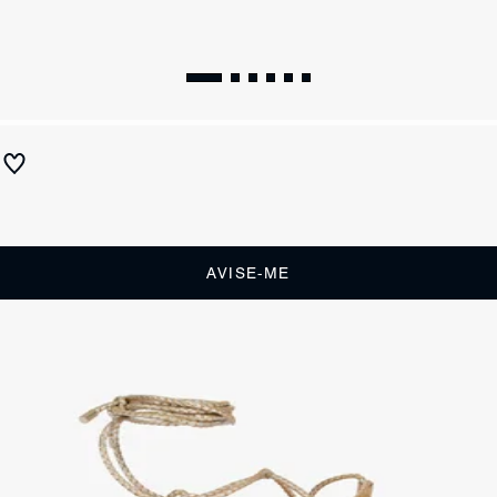
Sandália Rasteira Couro Amarração Dourada
Produto indisponível
Receba até
R$ 19,50
de cashback
Cor:
Dourado
AVISE-ME
DESCRIÇÃO
Com um design delicado e atemporal, esta sandália rasteira dourada
com amarração no tornozelo é perfeita para quem busca um toque de
feminilidade sem perder o conforto. As tiras trançadas trazem o
charme do visual rústico, enquanto o acabamento metalizado garante
uma pegada glam. Aposte!