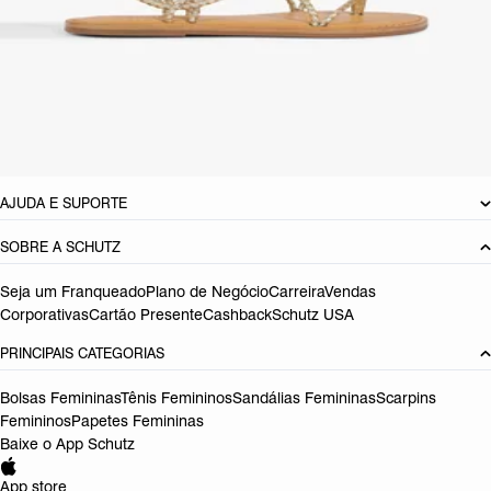
CARACTERÍSTICAS
Material: Multimaterial
Cor: Dourado
Tamanho do salto:
0.5 cm
Referência:
S0423705910005
DEVOLUÇÃO DO PRODUTO
AJUDA E SUPORTE
SOBRE A SCHUTZ
Seja um Franqueado
Plano de Negócio
Carreira
Vendas
Corporativas
Cartão Presente
Cashback
Schutz USA
PRINCIPAIS CATEGORIAS
Bolsas Femininas
Tênis Femininos
Sandálias Femininas
Scarpins
Femininos
Papetes Femininas
Baixe o App Schutz
App store