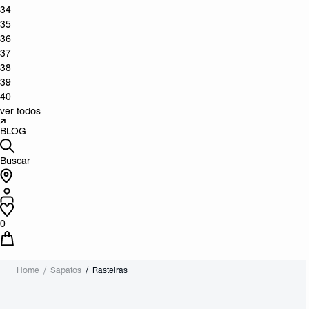
34
35
36
37
38
39
40
ver todos
BLOG
Buscar
0
Home
Sapatos
Rasteiras