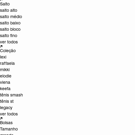
Salto
salto alto
salto médio
salto baixo
salto bloco
salto fino
ver todos
Coleção
lexi
raffaela
mikki
elodie
viena
keefa
tênis smash
tênis st
legacy
ver todos
Bolsas
Tamanho