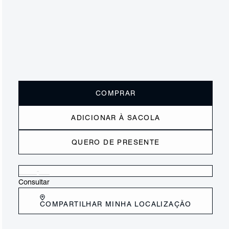
R$ 420
R$ 165
ou
1x de R$165,00
sem juros
Receba até
R$ 16,50
de cashback
Cor:
Marrom
Tamanho:
Guia de tamanho
33
34
35
36
37
38
39
40
COMPRAR
ADICIONAR À SACOLA
QUERO DE PRESENTE
Verificar disponibilidade nas lojas próximas a você
Consultar
COMPARTILHAR MINHA LOCALIZAÇÃO
DESCRIÇÃO