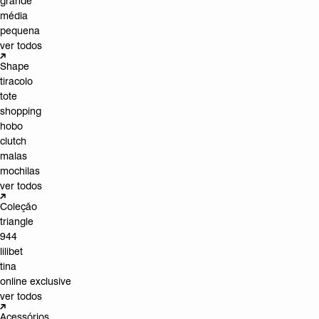
grande
média
pequena
ver todos
Shape
tiracolo
tote
shopping
hobo
clutch
malas
mochilas
ver todos
Coleção
triangle
944
lilibet
tina
online exclusive
ver todos
Acessórios