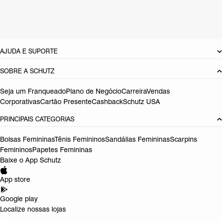
Tamanho do salto:
2.3 cm
Referência:
S2165201800004
DEVOLUÇÃO DO PRODUTO
AJUDA E SUPORTE
SOBRE A SCHUTZ
Seja um Franqueado
Plano de Negócio
Carreira
Vendas
Corporativas
Cartão Presente
Cashback
Schutz USA
PRINCIPAIS CATEGORIAS
Bolsas Femininas
Tênis Femininos
Sandálias Femininas
Scarpins
Femininos
Papetes Femininas
Baixe o App Schutz
App store
Google play
Localize nossas lojas