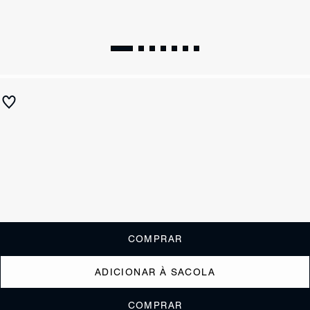
Sandália Rasteira Couro Ráfia Caramelo
R$ 490
R$ 245
ou
2x de R$122,50
sem juros
Receba até
R$ 24,50
de cashback
Cor:
Marrom
Tamanho:
Guia de tamanho
33
34
35
36
37
38
39
40
COMPRAR
ADICIONAR À SACOLA
COMPRAR