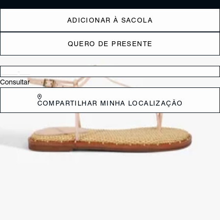
ADICIONAR À SACOLA
QUERO DE PRESENTE
Verificar disponibilidade nas lojas próximas a você
Consultar
COMPARTILHAR MINHA LOCALIZAÇÃO
DESCRIÇÃO
Sandália rasteira em couro, com cabedal de tira única fina sobre o
peito do pé e detalhe de toe ring. Possui sola em ráfia e delicadas
aplicações de mini studs ao redor.
CARACTERÍSTICAS
Material: Multimaterial
Cor: Marrom