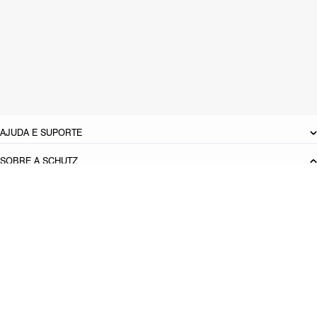
Material: Sintetico
Cor: Marrom
Tamanho do salto:
1 cm
Pitch do salto:
,5
cm
Referência:
S2244600020004
DEVOLUÇÃO DO PRODUTO
AJUDA E SUPORTE
SOBRE A SCHUTZ
Seja um Franqueado
Plano de Negócio
Carreira
Vendas
Corporativas
Cartão Presente
Cashback
Schutz USA
Produto adicionado!
PRINCIPAIS CATEGORIAS
Bolsas Femininas
Tênis Femininos
Sandálias Femininas
Scarpins
Femininos
Papetes Femininas
Baixe o App Schutz
App store