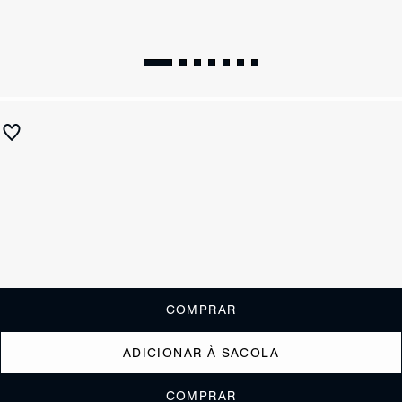
Sandália Rasteira Crystal Schutz Verniz Caramelo
R$ 390
ou
3x de R$130,00
sem juros
Receba até
R$ 39,00
de cashback
Cor:
Marrom
Tamanho:
Guia de tamanho
33
34
35
36
37
38
39
40
COMPRAR
ADICIONAR À SACOLA
COMPRAR