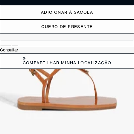
ADICIONAR À SACOLA
QUERO DE PRESENTE
Verificar disponibilidade nas lojas próximas a você
Consultar
COMPARTILHAR MINHA LOCALIZAÇÃO
DESCRIÇÃO
Essencial de todos os verões, a confortável sandália rasteira com tiras
finas em "T" é aquele item que nunca perde o fôlego! A delicadeza
desse modelo imprime elegância mesmo às produções mais básicas,
enquanto a aplicação do logo Schutz metalizado e o acabamento em
verniz adicionam um toque glam ao modelo. Você vai querer usar
essa rasteirinha marrom-clara com tudo!
CARACTERÍSTICAS