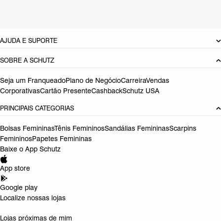
Referência:
S0423705810001
DEVOLUÇÃO DO PRODUTO
AJUDA E SUPORTE
SOBRE A SCHUTZ
Seja um Franqueado
Plano de Negócio
Carreira
Vendas
Corporativas
Cartão Presente
Cashback
Schutz USA
PRINCIPAIS CATEGORIAS
Bolsas Femininas
Tênis Femininos
Sandálias Femininas
Scarpins
Femininos
Papetes Femininas
Baixe o App Schutz
App store
Google play
Localize nossas lojas
Lojas próximas de mim