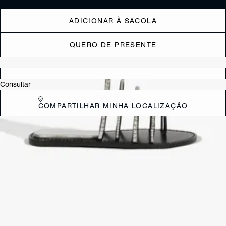
ADICIONAR À SACOLA
QUERO DE PRESENTE
Verificar disponibilidade nas lojas próximas a você
Consultar
COMPARTILHAR MINHA LOCALIZAÇÃO
DESCRIÇÃO
Com um design minimalista e tiras coloridas, essa rasteira é a escolha
perfeita para quem busca um visual moderno e casual. O conforto do
solado garante que você possa usá-la o dia todo sem se preocupar.
CARACTERÍSTICAS
Material: Couro
Tamanho do salto:
0.5 cm