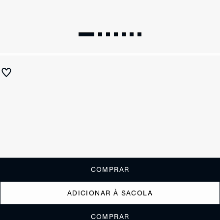
Sandália Rasteira Deluxe Tiras Couro Colorida
R$ 790
R$ 315
ou
3x de R$105,00
sem juros
Receba até
R$ 31,50
de cashback
Cor:
Tamanho:
Guia de tamanho
33
34
35
36
37
38
39
40
COMPRAR
ADICIONAR À SACOLA
COMPRAR