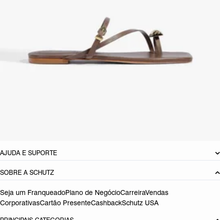
visual, trazendo um brilho discreto que faz toda a diferença. A
sandália rasteira de couro marrom é versátil, chic e pronta para
acompanhar desde looks casuais até produções mais elaboradas com
muito charme. Um must-have para o guarda-roupa da mulher
moderna e descolada.
CARACTERÍSTICAS
Material: Couro
Cor: Marrom
Tamanho do salto:
1.5 cm
Referência:
S2124400400005
DEVOLUÇÃO DO PRODUTO
AJUDA E SUPORTE
SOBRE A SCHUTZ
Seja um Franqueado
Plano de Negócio
Carreira
Vendas
Corporativas
Cartão Presente
Cashback
Schutz USA