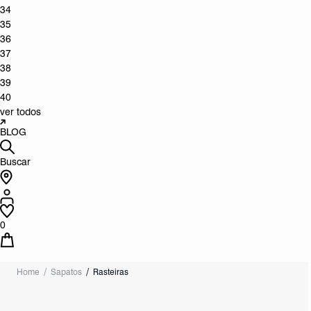
34
35
36
37
38
39
40
ver todos
BLOG
Buscar
0
Home
Sapatos
Rasteiras