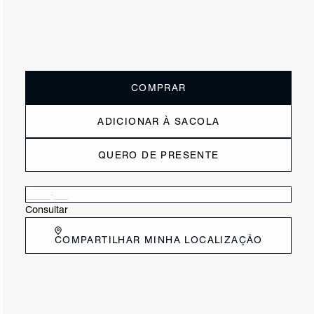
ou
2x de R$147,50
sem juros
Receba até
R$ 29,50
de cashback
Cor:
Azul
Tamanho:
33
34
35
36
37
38
39
40
COMPRAR
ADICIONAR À SACOLA
QUERO DE PRESENTE
Verificar disponibilidade nas lojas próximas a você
Consultar
COMPARTILHAR MINHA LOCALIZAÇÃO
DESCRIÇÃO
Sandália rasteira em couro, com cabedal em V, tira