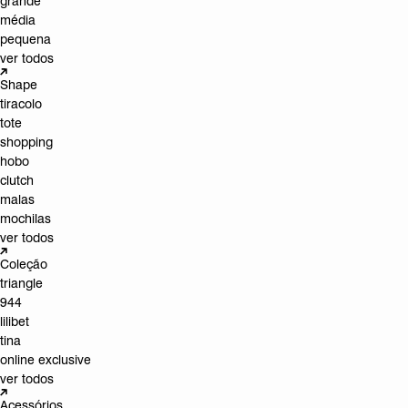
grande
média
pequena
ver todos
Shape
tiracolo
tote
shopping
hobo
clutch
malas
mochilas
ver todos
Coleção
triangle
944
lilibet
tina
online exclusive
ver todos
Acessórios