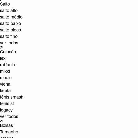
Salto
salto alto
salto médio
salto baixo
salto bloco
salto fino
ver todos
Coleção
lexi
raffaela
mikki
elodie
viena
keefa
tênis smash
tênis st
legacy
ver todos
Bolsas
Tamanho