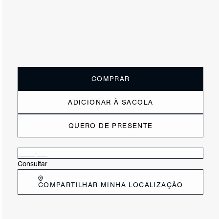
ou
1x de R$195,00
sem juros
Receba até
R$ 19,50
de cashback
Cor:
Branco
Tamanho:
Guia de tamanho
33
34
35
36
37
38
39
40
COMPRAR
ADICIONAR À SACOLA
QUERO DE PRESENTE
Verificar disponibilidade nas lojas próximas a você
Consultar
COMPARTILHAR MINHA LOCALIZAÇÃO
DESCRIÇÃO