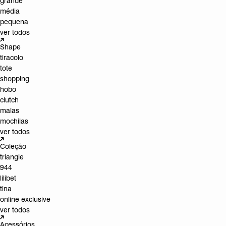
grande
média
pequena
ver todos
Shape
tiracolo
tote
shopping
hobo
clutch
malas
mochilas
ver todos
Coleção
triangle
944
lilibet
tina
online exclusive
ver todos
Acessórios