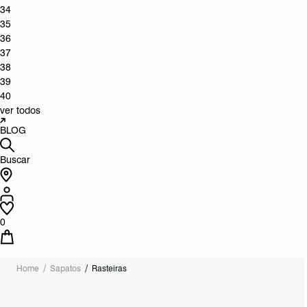
34
35
36
37
38
39
40
ver todos
BLOG
Buscar
0
Home
Sapatos
Rasteiras