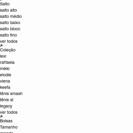
Salto
salto alto
salto médio
salto baixo
salto bloco
salto fino
ver todos
Coleção
lexi
raffaela
mikki
elodie
viena
keefa
tênis smash
tênis st
legacy
ver todos
Bolsas
Tamanho