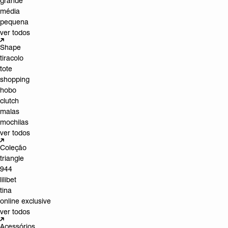
grande
média
pequena
ver todos
Shape
tiracolo
tote
shopping
hobo
clutch
malas
mochilas
ver todos
Coleção
triangle
944
lilibet
tina
online exclusive
ver todos
Acessórios