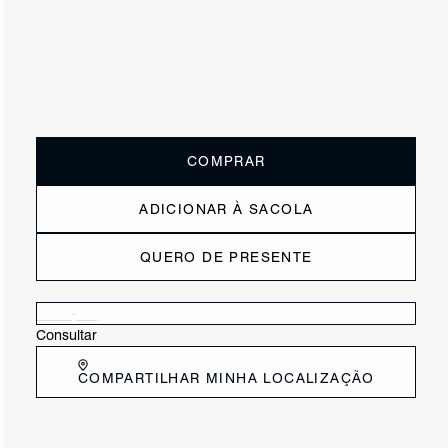
ou
1x de R$155,00
sem juros
Receba até
R$ 15,50
de cashback
Cor:
Laranja
Tamanho:
Guia de tamanho
33
34
35
36
37
38
39
40
COMPRAR
ADICIONAR À SACOLA
QUERO DE PRESENTE
Verificar disponibilidade nas lojas próximas a você
Consultar
COMPARTILHAR MINHA LOCALIZAÇÃO
DESCRIÇÃO