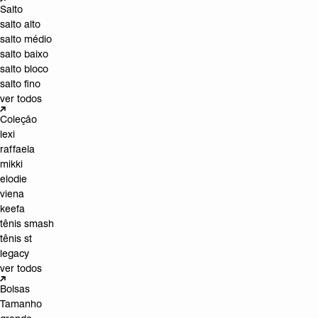
Salto
salto alto
salto médio
salto baixo
salto bloco
salto fino
ver todos
Coleção
lexi
raffaela
mikki
elodie
viena
keefa
tênis smash
tênis st
legacy
ver todos
Bolsas
Tamanho