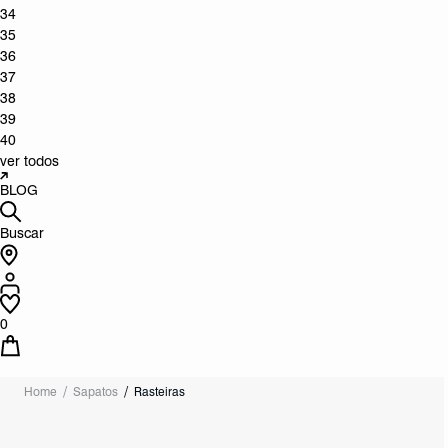
34
35
36
37
38
39
40
ver todos
BLOG
Buscar
0
Home
Sapatos
Rasteiras