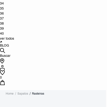
34
35
36
37
38
39
40
ver todos
BLOG
Buscar
0
Home
Sapatos
Rasteiras