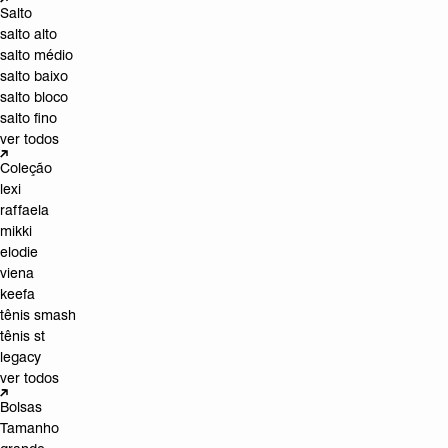
Salto
salto alto
salto médio
salto baixo
salto bloco
salto fino
ver todos
Coleção
lexi
raffaela
mikki
elodie
viena
keefa
tênis smash
tênis st
legacy
ver todos
Bolsas
Tamanho