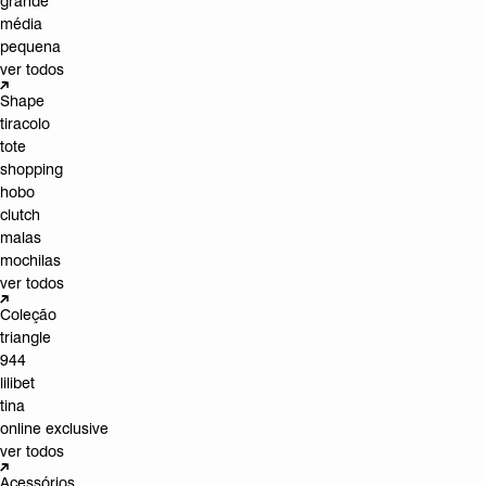
grande
média
pequena
ver todos
Shape
tiracolo
tote
shopping
hobo
clutch
malas
mochilas
ver todos
Coleção
triangle
944
lilibet
tina
online exclusive
ver todos
Acessórios