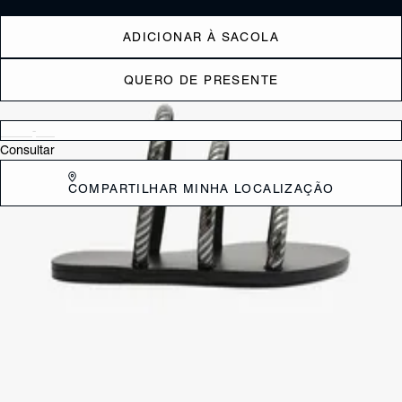
ADICIONAR À SACOLA
QUERO DE PRESENTE
Verificar disponibilidade nas lojas próximas a você
Consultar
COMPARTILHAR MINHA LOCALIZAÇÃO
DESCRIÇÃO
Elegante, essa sandália rasteira se destaca com aplicações de brilhos
nas duas tiras do cabedal. Uma escolha fashion que combina
sofisticação e brilho, garantindo um visual cool e cheio de estilo para
qualquer ocasião.
CARACTERÍSTICAS
Material: Sintetico