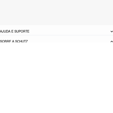
Cor: Preto
Tamanho do salto:
2 cm
Referência:
S2135000320002
DEVOLUÇÃO DO PRODUTO
AJUDA E SUPORTE
SOBRE A SCHUTZ
Seja um Franqueado
Plano de Negócio
Carreira
Vendas
Corporativas
Cartão Presente
Cashback
Schutz USA
Produto adicionado!
PRINCIPAIS CATEGORIAS
Bolsas Femininas
Tênis Femininos
Sandálias Femininas
Scarpins
Femininos
Papetes Femininas
Baixe o App Schutz
App store
Google play
Localize nossas lojas