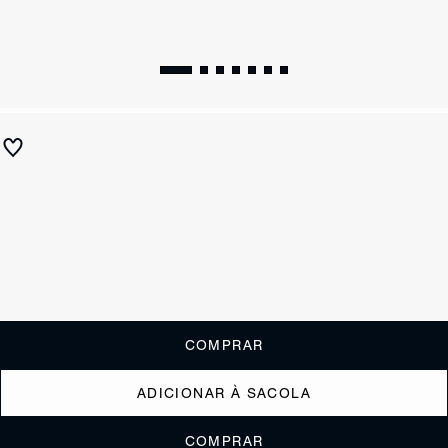
Sandália Rasteira Tiras Preta
R$ 370
R$ 145
ou
1x de R$145,00
sem juros
Receba até
R$ 14,50
de cashback
Cor:
Preto
Tamanho:
Guia de tamanho
33
34
35
36
37
38
39
40
COMPRAR
ADICIONAR À SACOLA
COMPRAR