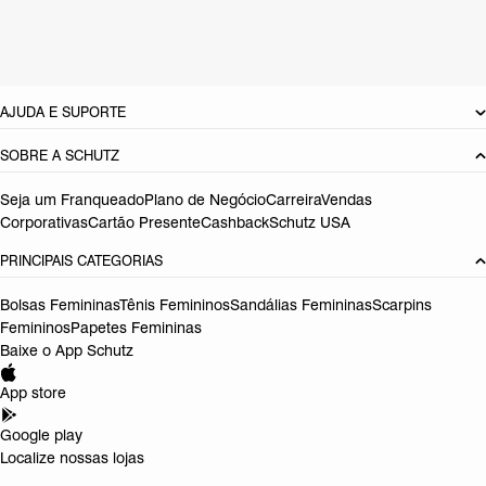
Tamanho do salto:
2.5 cm
Referência:
S2088900490001
DEVOLUÇÃO DO PRODUTO
AJUDA E SUPORTE
SOBRE A SCHUTZ
Seja um Franqueado
Plano de Negócio
Carreira
Vendas
Corporativas
Cartão Presente
Cashback
Schutz USA
PRINCIPAIS CATEGORIAS
Bolsas Femininas
Tênis Femininos
Sandálias Femininas
Scarpins
Femininos
Papetes Femininas
Baixe o App Schutz
App store
Google play
Localize nossas lojas