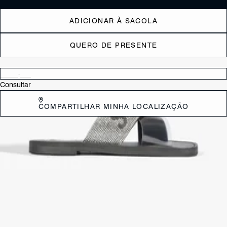
ADICIONAR À SACOLA
QUERO DE PRESENTE
Verificar disponibilidade nas lojas próximas a você
Consultar
COMPARTILHAR MINHA LOCALIZAÇÃO
DESCRIÇÃO
Com tira de tamanho médio no cabedal, essa rasteira é feita em vinil e
traz a febre da logomania como um detalhe especial. Na cor preta,
ganha ainda mais versatilidade.
CARACTERÍSTICAS
Material: Multimaterial
Cor: Preto