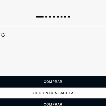
Sandália Rasteira Vinil Preto
R$ 520
R$ 205
ou
2x de R$102,50
sem juros
Receba até
R$ 20,50
de cashback
Cor:
Preto
Tamanho:
Guia de tamanho
33
34
35
36
37
38
39
40
COMPRAR
ADICIONAR À SACOLA
COMPRAR