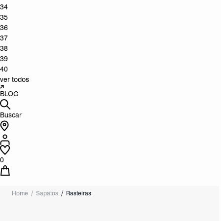
34
35
36
37
38
39
40
ver todos
BLOG
Buscar
0
Home
Sapatos
Rasteiras