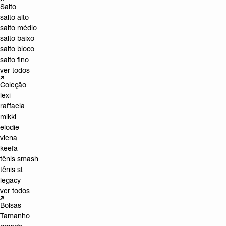
Salto
salto alto
salto médio
salto baixo
salto bloco
salto fino
ver todos
Coleção
lexi
raffaela
mikki
elodie
viena
keefa
tênis smash
tênis st
legacy
ver todos
Bolsas
Tamanho