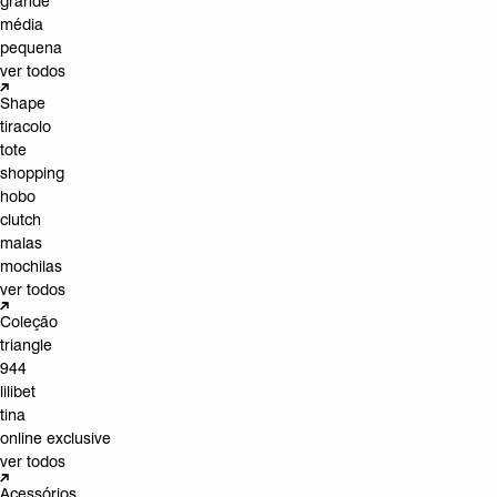
grande
média
pequena
ver todos
Shape
tiracolo
tote
shopping
hobo
clutch
malas
mochilas
ver todos
Coleção
triangle
944
lilibet
tina
online exclusive
ver todos
Acessórios