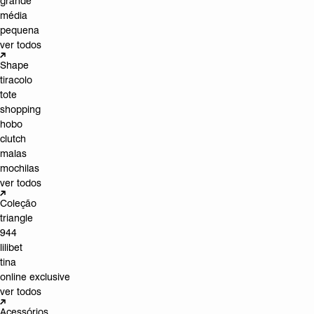
grande
média
pequena
ver todos
Shape
tiracolo
tote
shopping
hobo
clutch
malas
mochilas
ver todos
Coleção
triangle
944
lilibet
tina
online exclusive
ver todos
Acessórios