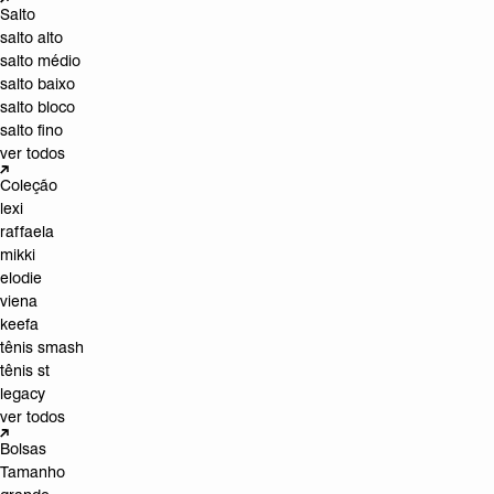
Salto
salto alto
salto médio
salto baixo
salto bloco
salto fino
ver todos
Coleção
lexi
raffaela
mikki
elodie
viena
keefa
tênis smash
tênis st
legacy
ver todos
Bolsas
Tamanho