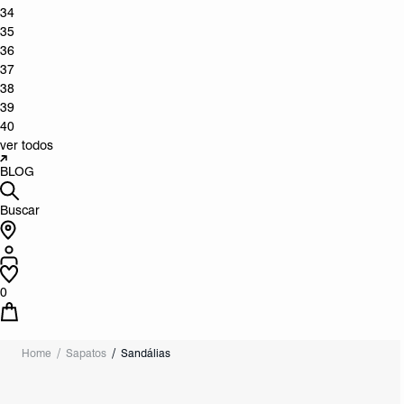
34
35
36
37
38
39
40
ver todos
BLOG
Buscar
0
Home
Sapatos
Sandálias