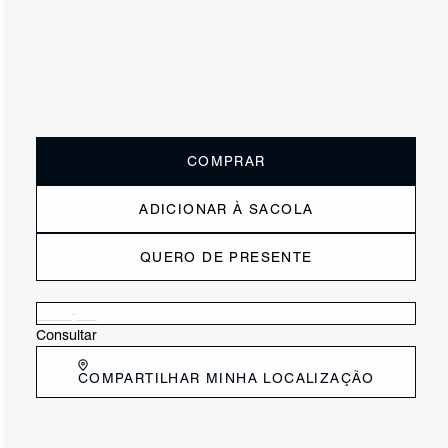
ou
2x de R$132,50
sem juros
Receba até
R$ 26,50
de cashback
Cor:
Nude
Tamanho:
Guia de tamanho
33
34
35
36
37
38
39
40
COMPRAR
ADICIONAR À SACOLA
QUERO DE PRESENTE
Verificar disponibilidade nas lojas próximas a você
Consultar
COMPARTILHAR MINHA LOCALIZAÇÃO
CARACTERÍSTICAS