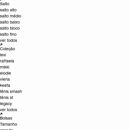
Salto
salto alto
salto médio
salto baixo
salto bloco
salto fino
ver todos
Coleção
lexi
raffaela
mikki
elodie
viena
keefa
tênis smash
tênis st
legacy
ver todos
Bolsas
Tamanho