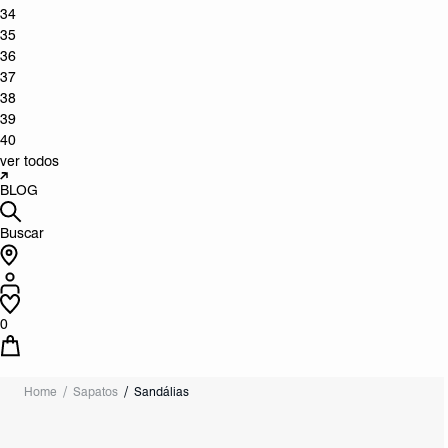
34
35
36
37
38
39
40
ver todos
BLOG
Buscar
0
Home
Sapatos
Sandálias