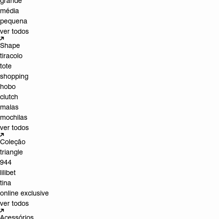
grande
média
pequena
ver todos
Shape
tiracolo
tote
shopping
hobo
clutch
malas
mochilas
ver todos
Coleção
triangle
944
lilibet
tina
online exclusive
ver todos
Acessórios