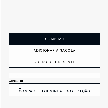
ou
2x de R$112,50
sem juros
Receba até
R$ 22,50
de cashback
Cor:
Branco
Tamanho:
Guia de tamanho
33
34
35
36
37
38
39
40
COMPRAR
ADICIONAR À SACOLA
QUERO DE PRESENTE
Verificar disponibilidade nas lojas próximas a você
Consultar
COMPARTILHAR MINHA LOCALIZAÇÃO
CARACTERÍSTICAS