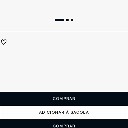
Sandália Salto Alto Couro Miçangas Marrom
R$ 990
R$ 495
ou
4x de R$123,75
sem juros
Receba até
R$ 49,50
de cashback
Cor:
Marrom
Tamanho:
Guia de tamanho
33
34
35
36
37
38
39
40
COMPRAR
ADICIONAR À SACOLA
COMPRAR