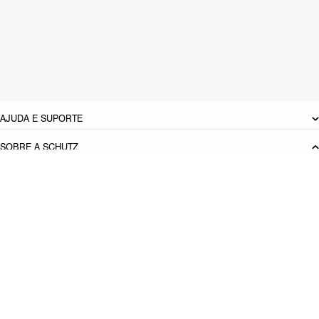
Material: Couro
Cor: Marrom
Tamanho do salto:
10.8 cm
Referência:
S2140400680001
DEVOLUÇÃO DO PRODUTO
AJUDA E SUPORTE
SOBRE A SCHUTZ
Seja um Franqueado
Plano de Negócio
Carreira
Vendas
Corporativas
Cartão Presente
Cashback
Schutz USA
Produto adicionado!
PRINCIPAIS CATEGORIAS
Bolsas Femininas
Tênis Femininos
Sandálias Femininas
Scarpins
Femininos
Papetes Femininas
Baixe o App Schutz
App store