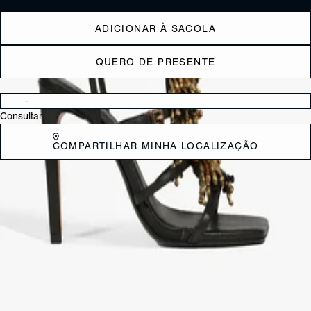
ADICIONAR À SACOLA
QUERO DE PRESENTE
Verificar disponibilidade nas lojas próximas a você
Consultar
COMPARTILHAR MINHA LOCALIZAÇÃO
DESCRIÇÃO
Com um visual marcante e toque artesanal, esta sandália de salto alto
marrom se destaca pelas aplicações de miçangas metalizadas em
tons terrosos em seu cabedal, trazendo um brilho sutil e sofisticado.
As três tiras finas nas laterais têm fechamento por fivela ajustável e
garantem charme e conforto extra, tornando o modelo perfeito para
looks cheios de personalidade!
CARACTERÍSTICAS