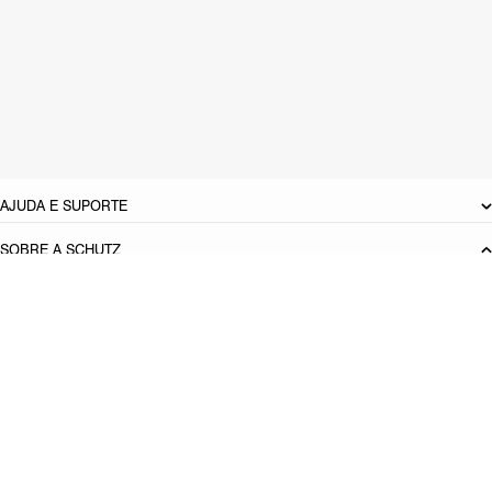
CARACTERÍSTICAS
Material: Couro
Cor: Preto
Tamanho do salto:
9.2 cm
Referência:
S2251000030001
DEVOLUÇÃO DO PRODUTO
AJUDA E SUPORTE
SOBRE A SCHUTZ
Seja um Franqueado
Plano de Negócio
Carreira
Vendas
Corporativas
Cartão Presente
Cashback
Schutz USA
Produto adicionado!
PRINCIPAIS CATEGORIAS
Bolsas Femininas
Tênis Femininos
Sandálias Femininas
Scarpins
Femininos
Papetes Femininas
Baixe o App Schutz
App store