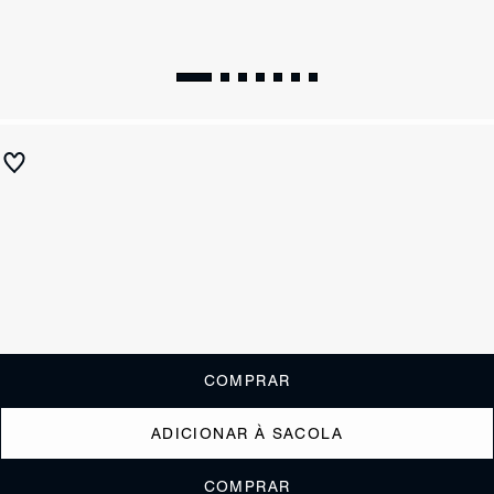
Sandália Salto Alto Verniz Couro Preta
R$ 690
ou
6x de R$115,00
sem juros
Receba até
R$ 69,00
de cashback
Cor:
Preto
Tamanho:
Guia de tamanho
33
34
35
36
37
38
39
40
COMPRAR
ADICIONAR À SACOLA
COMPRAR