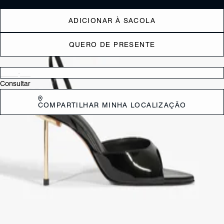
ADICIONAR À SACOLA
QUERO DE PRESENTE
Verificar disponibilidade nas lojas próximas a você
Consultar
COMPARTILHAR MINHA LOCALIZAÇÃO
DESCRIÇÃO
Com acabamento em verniz e design sofisticado, esta sandália preta
é a definição de poder! O cabedal com tira única é combinado a tiras
fininhas cruzadas com fechamento de fivela no tornozelo, criando um
visual delicado e marcante. O salto alto fino dourado adiciona um
toque de glamour, enquanto o bico folha e o calcanhar quadrado
garantem modernidade ao modelo. Sexy e refinada, é perfeita para
produções poderosas e cheias de estilo!