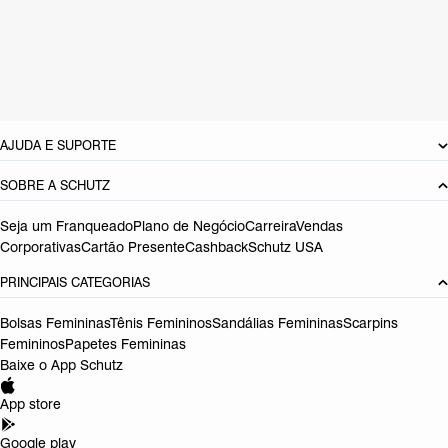
Cor: Rosa
Tamanho do salto:
6 cm
Pitch do salto:
,0
cm
Referência:
S2000109010003
DEVOLUÇÃO DO PRODUTO
AJUDA E SUPORTE
SOBRE A SCHUTZ
Seja um Franqueado
Plano de Negócio
Carreira
Vendas
Corporativas
Cartão Presente
Cashback
Schutz USA
PRINCIPAIS CATEGORIAS
Bolsas Femininas
Tênis Femininos
Sandálias Femininas
Scarpins
Femininos
Papetes Femininas
Baixe o App Schutz
App store
Google play