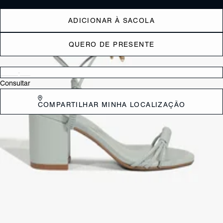
ADICIONAR À SACOLA
QUERO DE PRESENTE
Verificar disponibilidade nas lojas próximas a você
Consultar
COMPARTILHAR MINHA LOCALIZAÇÃO
DESCRIÇÃO
Sandália em couro com cabedal formado pela junção de três tiras
finas entrelaçadas ao centro, na região dos dedos. Possui salto bloco
de altura média e fechamento por amarração, com detalhe torcido na
lateral que adiciona charme ao modelo.
CARACTERÍSTICAS
Material: Sintetico