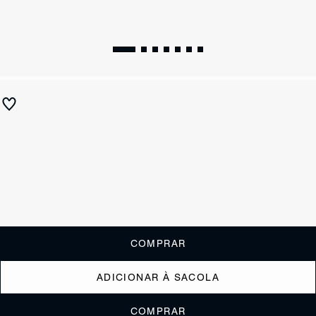
Sandália Salto Bloco Amarração Pink
R$ 590
R$ 295
ou
2x de R$147,50
sem juros
Receba até
R$ 29,50
de cashback
Cor:
Rosa
Tamanho:
Guia de tamanho
33
34
35
36
37
38
39
40
COMPRAR
ADICIONAR À SACOLA
COMPRAR