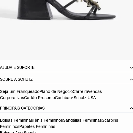
estilo autêntico. Aposte!
CARACTERÍSTICAS
Material: Couro
Cor: Marrom
Tamanho do salto:
8.5 cm
Referência:
S2056201740001
DEVOLUÇÃO DO PRODUTO
AJUDA E SUPORTE
SOBRE A SCHUTZ
Seja um Franqueado
Plano de Negócio
Carreira
Vendas
Corporativas
Cartão Presente
Cashback
Schutz USA
PRINCIPAIS CATEGORIAS
Bolsas Femininas
Tênis Femininos
Sandálias Femininas
Scarpins
Femininos
Papetes Femininas
Baixe o App Schutz