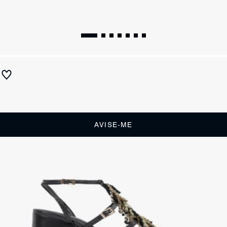
Sandália Salto Bloco Couro Marrom
Produto indisponível
Receba até
R$ 44,50
de cashback
Cor:
Marrom
AVISE-ME
DESCRIÇÃO
Cheia de personalidade, esta sandália marrom em couro é puro
charme e sofisticação! O destaque fica por conta das aplicações de
miçangas metalizadas em tons terrosos na tira central, criando um
efeito marcante no cabedal com tiras finas. Por sua vez, o confortável
salto bloco geométrico completa o visual impactante, fazendo dessa
sandália a aposta ideal para produções que pedem elegância com um