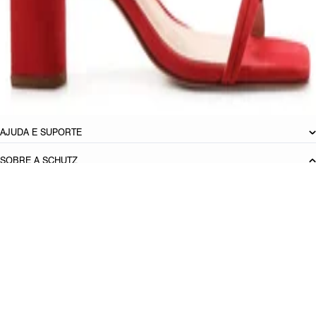
CARACTERÍSTICAS
Material: Couro
Cor: Nude
Tamanho do salto:
6.5 cm
Referência:
S2107300020007
DEVOLUÇÃO DO PRODUTO
AJUDA E SUPORTE
SOBRE A SCHUTZ
Seja um Franqueado
Plano de Negócio
Carreira
Vendas
Corporativas
Cartão Presente
Cashback
Schutz USA
Produto adicionado!
PRINCIPAIS CATEGORIAS
Bolsas Femininas
Tênis Femininos
Sandálias Femininas
Scarpins
Femininos
Papetes Femininas
Baixe o App Schutz
App store