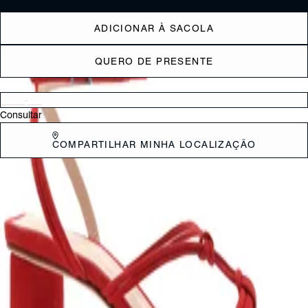
ADICIONAR À SACOLA
QUERO DE PRESENTE
Verificar disponibilidade nas lojas próximas a você
Consultar
COMPARTILHAR MINHA LOCALIZAÇÃO
DESCRIÇÃO
O salto bloco é o destaque dessa sandália - sempre um detalhe que
adiciona modernidade ao look, ele surge também como ponto de
personalidade nessa versão levemente arredondada! Por sua vez, as
tiras finíssimas trazem sofisticação e um toque sexy ao visual: pense
em combinações com vestidos de todos os comprimentos, peças de
alfaiataria e até mesmo jeans… O confortável salto faz com que esse
modelo seja ainda mais versátil, must have!