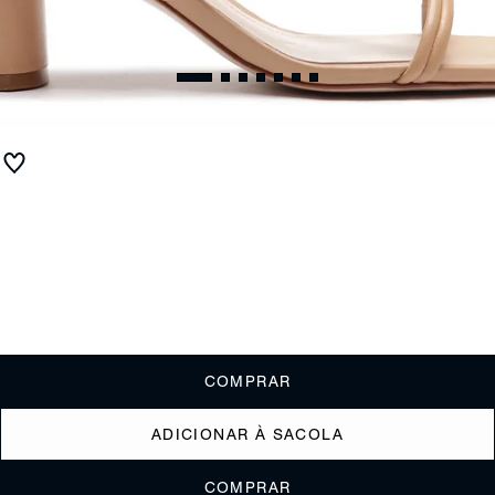
Sandália Salto Bloco Couro Tiras Bege
R$ 590
R$ 235
ou
2x de R$117,50
sem juros
Receba até
R$ 23,50
de cashback
Cor:
Nude
Tamanho:
Guia de tamanho
33
34
35
36
37
38
39
40
COMPRAR
ADICIONAR À SACOLA
COMPRAR