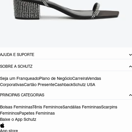
CARACTERÍSTICAS
Material: Multimaterial
Cor: Preto
Tamanho do salto:
6.3 cm
Referência:
S2204800030001
DEVOLUÇÃO DO PRODUTO
AJUDA E SUPORTE
SOBRE A SCHUTZ
Seja um Franqueado
Plano de Negócio
Carreira
Vendas
Corporativas
Cartão Presente
Cashback
Schutz USA
PRINCIPAIS CATEGORIAS
Bolsas Femininas
Tênis Femininos
Sandálias Femininas
Scarpins
Femininos
Papetes Femininas
Baixe o App Schutz
App store