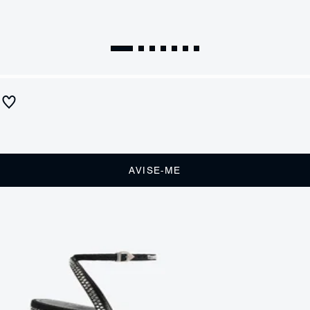
Sandália Salto Bloco Médio Kendall Cetim Preta
Produto indisponível
Receba até
R$ 23,50
de cashback
Cor:
Preto
AVISE-ME
DESCRIÇÃO
Trazendo o visual moderno do bico quadrado aliado ao glamour da
aplicação de brilho no salto e delicada tira, essa sandália preta é
daquelas que fazem a diferença no look! Feita em cetim, tem
fechamento de fivela e o conforto do salto bloco baixo. Vai ser uma
aposta certeira!