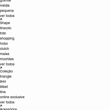
grande
média
pequena
ver todos
Shape
tiracolo
tote
shopping
hobo
clutch
malas
mochilas
ver todos
Coleção
triangle
944
lilibet
tina
online exclusive
ver todos
Acessórios