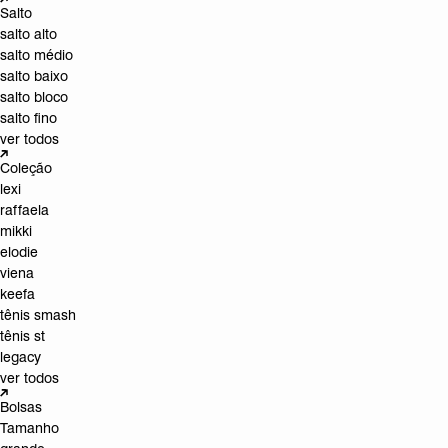
Salto
salto alto
salto médio
salto baixo
salto bloco
salto fino
ver todos
Coleção
lexi
raffaela
mikki
elodie
viena
keefa
tênis smash
tênis st
legacy
ver todos
Bolsas
Tamanho