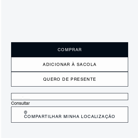
ou
2x de R$117,50
sem juros
Receba até
R$ 23,50
de cashback
Cor:
Preto
Tamanho:
Guia de tamanho
33
34
35
36
37
38
39
40
COMPRAR
ADICIONAR À SACOLA
QUERO DE PRESENTE
Verificar disponibilidade nas lojas próximas a você
Consultar
COMPARTILHAR MINHA LOCALIZAÇÃO
DESCRIÇÃO