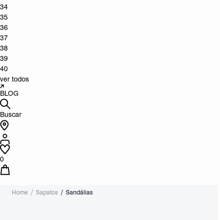
34
35
36
37
38
39
40
ver todos
BLOG
Buscar
0
Home
Sapatos
Sandálias